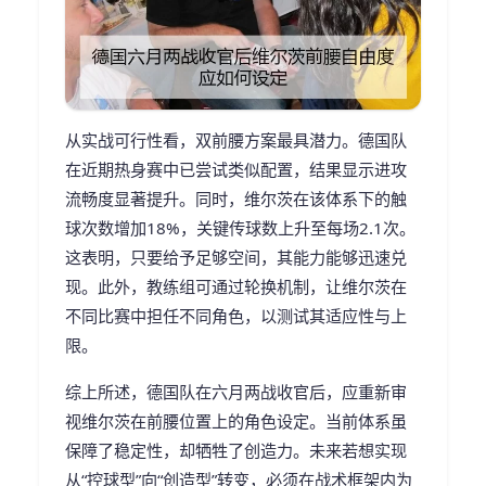
从实战可行性看，双前腰方案最具潜力。德国队
在近期热身赛中已尝试类似配置，结果显示进攻
流畅度显著提升。同时，维尔茨在该体系下的触
球次数增加18%，关键传球数上升至每场2.1次。
这表明，只要给予足够空间，其能力能够迅速兑
现。此外，教练组可通过轮换机制，让维尔茨在
不同比赛中担任不同角色，以测试其适应性与上
限。
综上所述，德国队在六月两战收官后，应重新审
视维尔茨在前腰位置上的角色设定。当前体系虽
保障了稳定性，却牺牲了创造力。未来若想实现
从“控球型”向“创造型”转变，必须在战术框架内为