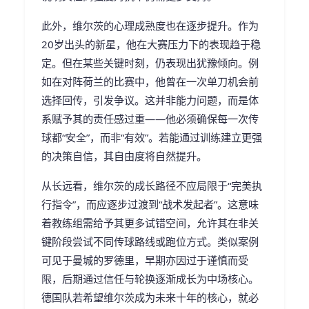
此外，维尔茨的心理成熟度也在逐步提升。作为
20岁出头的新星，他在大赛压力下的表现趋于稳
定。但在某些关键时刻，仍表现出犹豫倾向。例
如在对阵荷兰的比赛中，他曾在一次单刀机会前
选择回传，引发争议。这并非能力问题，而是体
系赋予其的责任感过重——他必须确保每一次传
球都“安全”，而非“有效”。若能通过训练建立更强
的决策自信，其自由度将自然提升。
从长远看，维尔茨的成长路径不应局限于“完美执
行指令”，而应逐步过渡到“战术发起者”。这意味
着教练组需给予其更多试错空间，允许其在非关
键阶段尝试不同传球路线或跑位方式。类似案例
可见于曼城的罗德里，早期亦因过于谨慎而受
限，后期通过信任与轮换逐渐成长为中场核心。
德国队若希望维尔茨成为未来十年的核心，就必