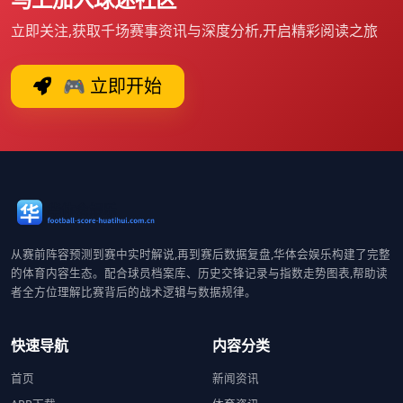
立即关注,获取千场赛事资讯与深度分析,开启精彩阅读之旅
🎮 立即开始
从赛前阵容预测到赛中实时解说,再到赛后数据复盘,华体会娱乐构建了完整
的体育内容生态。配合球员档案库、历史交锋记录与指数走势图表,帮助读
者全方位理解比赛背后的战术逻辑与数据规律。
快速导航
内容分类
首页
新闻资讯