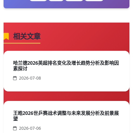
相关文章
哈兰德2026英超排名变化及增长趋势分析及影响因
素探讨
2026-07-08
王皓2026世乒赛战术调整与未来发展分析及前景展
望
2026-07-06