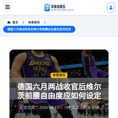
首页
体育资讯
德国六月两战收官后维尔茨前腰自由度应如何设定
体育资讯
德国六月两战收官后维尔
茨前腰自由度应如何设定
方志辉
2026-06-12
189 阅读
约 6 分钟