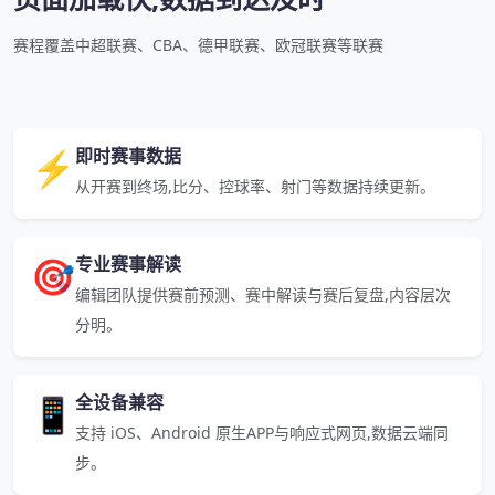
赛程覆盖中超联赛、CBA、德甲联赛、欧冠联赛等联赛
⚡
即时赛事数据
从开赛到终场,比分、控球率、射门等数据持续更新。
🎯
专业赛事解读
编辑团队提供赛前预测、赛中解读与赛后复盘,内容层次
分明。
📱
全设备兼容
支持 iOS、Android 原生APP与响应式网页,数据云端同
步。