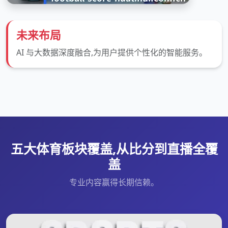
未来布局
AI 与大数据深度融合,为用户提供个性化的智能服务。
五大体育板块覆盖,从比分到直播全覆
盖
专业内容赢得长期信赖。