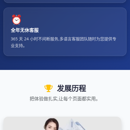
⏰
全年无休客服
365 天 24 小时不间断服务,多语言客服团队随时为您提供专
业支持。
发展历程
把体验做扎实,让每个页面都实用。