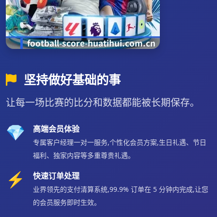
坚持做好基础的事
让每一场比赛的比分和数据都能被长期保存。
💎
高端会员体验
专属客户经理一对一服务,个性化会员方案,生日礼遇、节日
福利、独家内容等多重尊贵礼遇。
⚡
快速订单处理
业界领先的支付清算系统,99.9% 订单在 5 分钟内完成,让您
的会员服务即时生效。