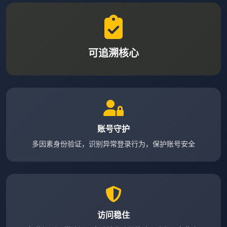
可追溯核心
账号守护
多因素身份验证，识别异常登录行为，保护账号安全
访问稳住