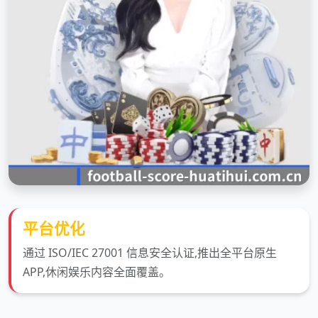
平台优化
通过 ISO/IEC 27001 信息安全认证,推出全平台原生
APP,休闲娱乐内容全面覆盖。