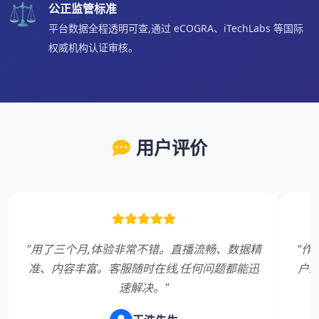
⚖️
公正监管标准
平台数据全程透明可查,通过 eCOGRA、iTechLabs 等国际
权威机构认证审核。
用户评价
"用了三个月,体验非常不错。直播流畅、数据精
"作
准、内容丰富。客服随时在线,任何问题都能迅
户经
速解决。"