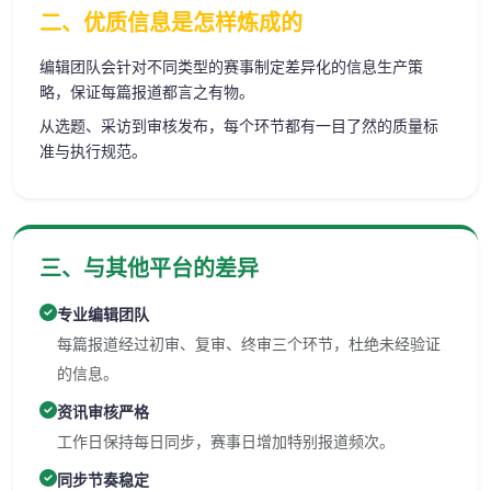
二、优质信息是怎样炼成的
编辑团队会针对不同类型的赛事制定差异化的信息生产策
略，保证每篇报道都言之有物。
从选题、采访到审核发布，每个环节都有一目了然的质量标
准与执行规范。
三、与其他平台的差异
专业编辑团队
每篇报道经过初审、复审、终审三个环节，杜绝未经验证
的信息。
资讯审核严格
工作日保持每日同步，赛事日增加特别报道频次。
同步节奏稳定