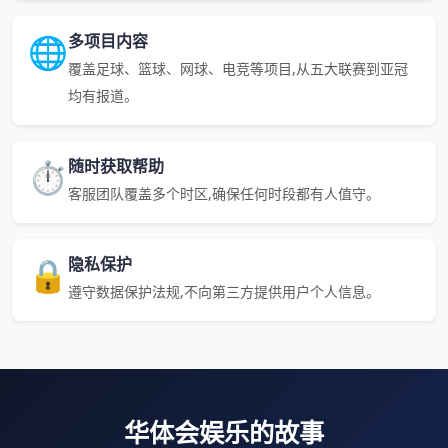
🌐
多项目内容
覆盖足球、篮球、网球、电竞等项目,从五大联赛到亚冠
均有报道。
⏱️
随时获取帮助
客服团队覆盖多个时区,确保任何时段都有人值守。
🔒
隐私保护
遵守数据保护法规,不向第三方提供用户个人信息。
华体会娱乐的故事