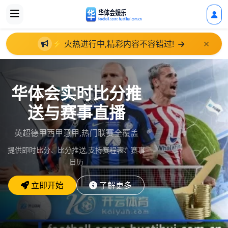
⚡ 火热进行中,精彩内容不容错过!
华体会实时比分推
送与赛事直播
英超德甲西甲意甲,热门联赛全覆盖
提供即时比分、比分推送,支持赛程表、赛事
日历
立即开始
了解更多