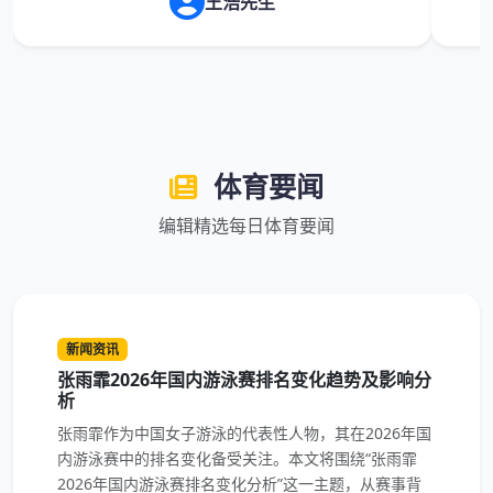
王浩先生
体育要闻
编辑精选每日体育要闻
新闻资讯
张雨霏2026年国内游泳赛排名变化趋势及影响分
析
张雨霏作为中国女子游泳的代表性人物，其在2026年国
内游泳赛中的排名变化备受关注。本文将围绕“张雨霏
2026年国内游泳赛排名变化分析”这一主题，从赛事背