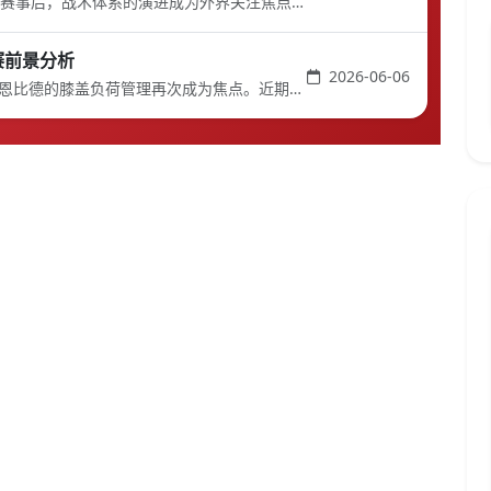
德国队在2024年六月接连完成两场关键国际赛事后，战术体系的演进成为外界关注焦点。其中，年轻核心维尔茨在前腰位置的表现引发广泛讨论。尽管他具备出色的控球能力和视野，但在实际比赛中，...
赛前景分析
2026-06-06
随着季后赛的临近，费城76人队的核心球员恩比德的膝盖负荷管理再次成为焦点。近期，球队采取了一系列措施以保护这位超级中锋，旨在延长其赛季的高效表现。这一策略的调整不仅关乎恩比德个人的...