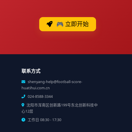
🎮 立即开始
联系方式
shenyang-help@football-score-
huatihui.com.cn
024-8588-3344
沈阳市浑南区创新路199号东北创新科技中
心12层
工作日 08:30 - 17:30