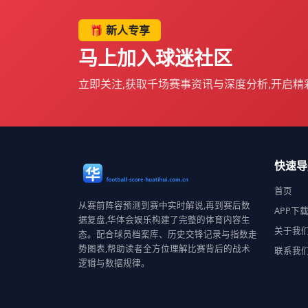
🎁 新人专享
马上加入球迷社区
立即关注,获取千场赛事资讯与深度分析,开启精
快速导
首页
从赛前阵容预测到赛中实时解说,再到赛后数
APP下
据复盘,华体会娱乐构建了完整的体育内容生
关于我
态。配合球员档案库、历史交锋记录与指数走
势图表,帮助读者全方位理解比赛背后的战术
联系我
逻辑与数据规律。