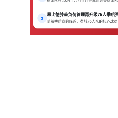
恩比德膝盖负荷管理再升级76人季后
3