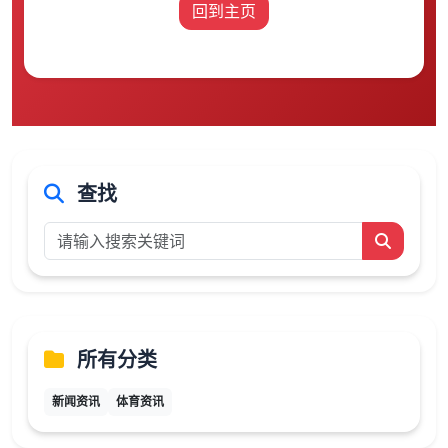
回到主页
查找
所有分类
新闻资讯
体育资讯