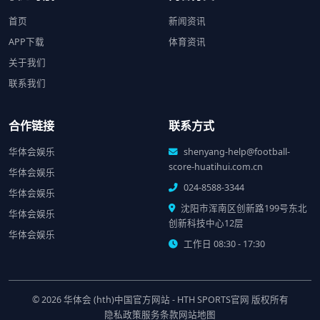
首页
新闻资讯
APP下载
体育资讯
关于我们
联系我们
合作链接
联系方式
华体会娱乐
shenyang-help@football-
score-huatihui.com.cn
华体会娱乐
024-8588-3344
华体会娱乐
沈阳市浑南区创新路199号东北
华体会娱乐
创新科技中心12层
华体会娱乐
工作日 08:30 - 17:30
© 2026
华体会 (hth)中国官方网站 - HTH SPORTS官网
版权所有
隐私政策
服务条款
网站地图