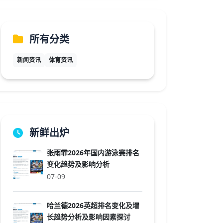
所有分类
新闻资讯
体育资讯
新鲜出炉
张雨霏2026年国内游泳赛排名
变化趋势及影响分析
07-09
哈兰德2026英超排名变化及增
长趋势分析及影响因素探讨