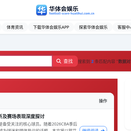
体育资讯
下载华体会娱乐APP
探索华体会娱乐
客服中
查找
搜索到
2
条匹配内容 "
数据对
操作
分析及赛场表现深度探讨
备受关注的核心球员。随着2026CBA季后
成为球迷和媒体热议的话题。本文将以郭艾
继续阅读