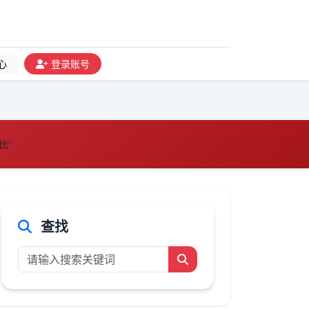
心
登录账号
比
"
查找