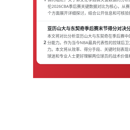
伦2026CBA季后赛关键数据对比为核心，
个方面展开详细探讨，结合公开信息和可核验数据，
亚历山大与东契奇季后赛末节得分对决
本文将对比分析亚历山大与东契奇在季后赛中
2
分能力。作为当今NBA最具代表性的控球后
力。本文将从效率、得分手段、关键时刻表现
球迷和专业人士更好理解两位球员的战术价值和比赛