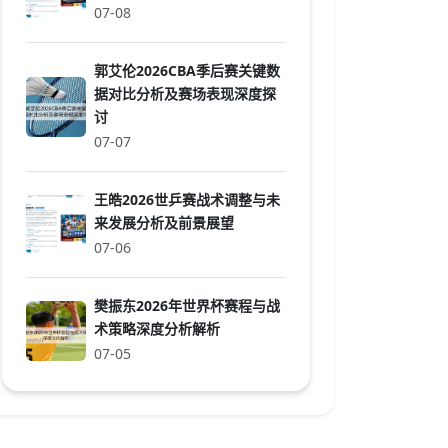
07-08
郭艾伦2026CBA季后赛关键数
据对比分析及赛场表现深度探
讨
07-07
王皓2026世乒赛战术调整与未
来发展分析及前景展望
07-06
樊振东2026年世界杯赛程与战
术策略深度分析解析
07-05