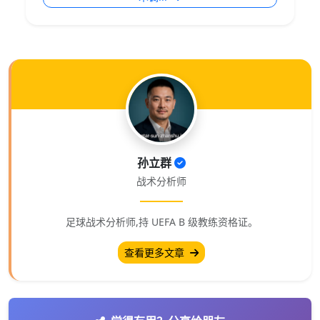
孙立群
战术分析师
足球战术分析师,持 UEFA B 级教练资格证。
查看更多文章